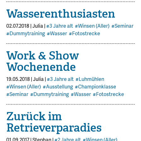
Wasserenthusiasten
02.07.2018
|
Julia
|
#3 Jahre alt
#Winsen (Aller)
#Seminar
#Dummytraining
#Wasser
#Fotostrecke
Work & Show
Wochenende
19.05.2018
|
Julia
|
#3 Jahre alt
#Luhmühlen
#Winsen (Aller)
#Ausstellung
#Championklasse
#Seminar
#Dummytraining
#Wasser
#Fotostrecke
Zurück im
Retrieverparadies
01.09.2017
|
Stephan
|
#2 Jahre alt
#Winsen (Aller)