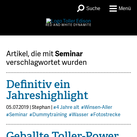
Suche
Menü
RED AND WHITE DYNAMITE
Artikel, die mit
Seminar
verschlagwortet wurden
Definitiv ein
Jahreshighlight
05.07.2019
|
Stephan
|
#4 Jahre alt
#Winsen-Aller
#Seminar
#Dummytraining
#Wasser
#Fotostrecke
Geballte Toller-Power