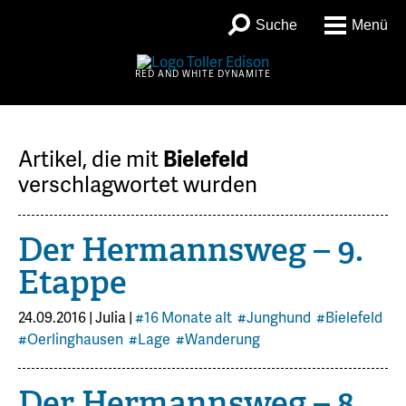
Suche
Menü
RED AND WHITE DYNAMITE
Artikel, die mit
Bielefeld
verschlagwortet wurden
Der Hermannsweg – 9.
Etappe
24.09.2016
|
Julia
|
#16 Monate alt
#Junghund
#Bielefeld
#Oerlinghausen
#Lage
#Wanderung
Der Hermannsweg – 8.