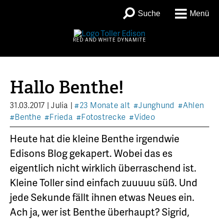
Suche
Menü
RED AND WHITE DYNAMITE
Hallo Benthe!
31.03.2017
|
Julia
|
#23 Monate alt
#Junghund
#Ahlen
#Benthe
#Frieda
#Fotostrecke
#Video
Heute hat die kleine Benthe irgendwie
Edisons Blog gekapert. Wobei das es
eigentlich nicht wirklich überraschend ist.
Kleine Toller sind einfach zuuuuu süß. Und
jede Sekunde fällt ihnen etwas Neues ein.
Ach ja, wer ist Benthe überhaupt? Sigrid,