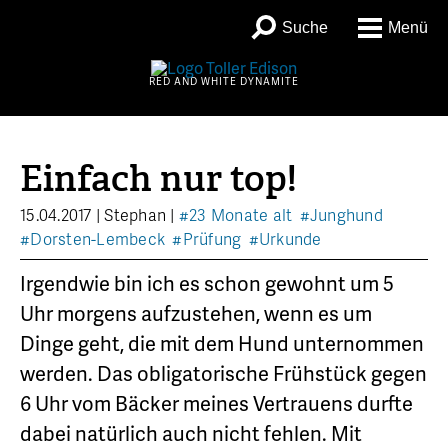
Suche
Menü
RED AND WHITE DYNAMITE
Einfach nur top!
15.04.2017
|
Stephan
|
#23 Monate alt
#Junghund
#Dorsten-Lembeck
#Prüfung
#Urkunde
Irgendwie bin ich es schon gewohnt um 5
Uhr morgens aufzustehen, wenn es um
Dinge geht, die mit dem Hund unternommen
werden. Das obligatorische Frühstück gegen
6 Uhr vom Bäcker meines Vertrauens durfte
dabei natürlich auch nicht fehlen. Mit